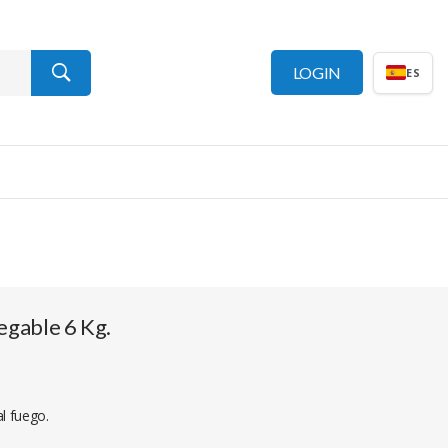
LOGIN
ES
egable 6 Kg.
l fuego.