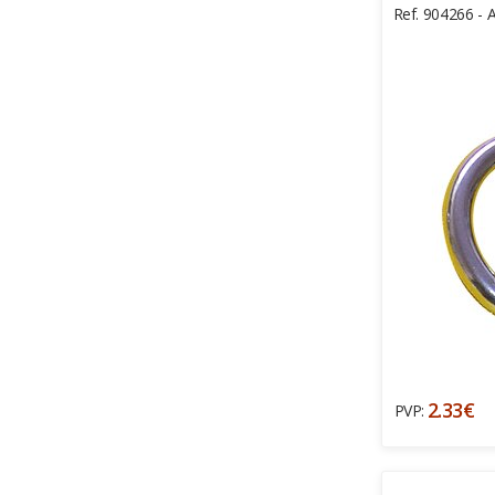
Ref. 904266 - A
2.33€
PVP: