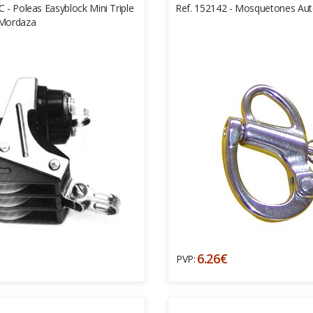
C - Poleas Easyblock Mini Triple
Ref. 152142 - Mosquetones Aut
 Mordaza
6.26€
PVP: