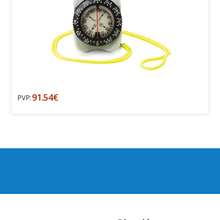
91.54€
PVP: