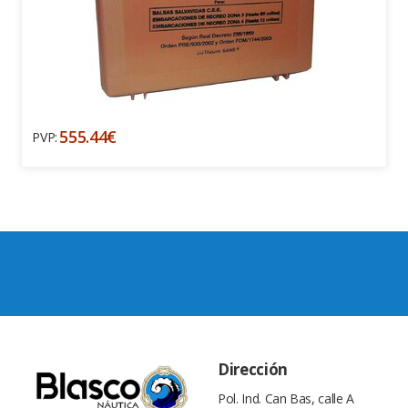
555.44€
PVP:
Dirección
Pol. Ind. Can Bas, calle A