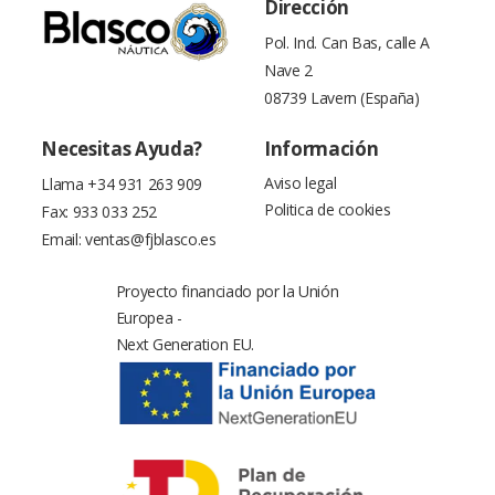
Dirección
Pol. Ind. Can Bas, calle A
Nave 2
08739 Lavern (España)
Necesitas Ayuda?
Información
Aviso legal
Llama
+34 931 263 909
Politica de cookies
Fax: 933 033 252
Email:
ventas@fjblasco.es
Proyecto financiado por la Unión
Europea -
Next Generation EU.