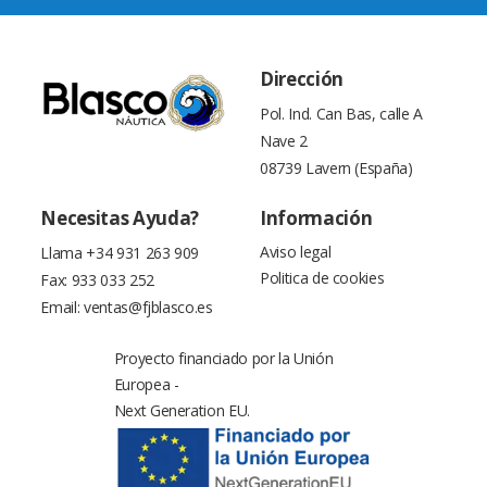
Dirección
Pol. Ind. Can Bas, calle A
Nave 2
08739 Lavern (España)
Necesitas Ayuda?
Información
Aviso legal
Llama
+34 931 263 909
Politica de cookies
Fax: 933 033 252
Email:
ventas@fjblasco.es
Proyecto financiado por la Unión
Europea -
Next Generation EU.