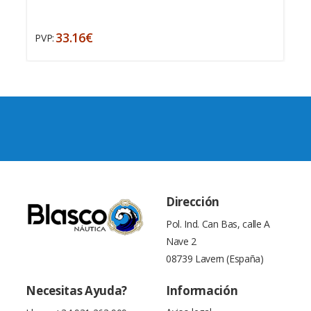
33.16€
PVP:
Dirección
Pol. Ind. Can Bas, calle A
Nave 2
08739 Lavern (España)
Necesitas Ayuda?
Información