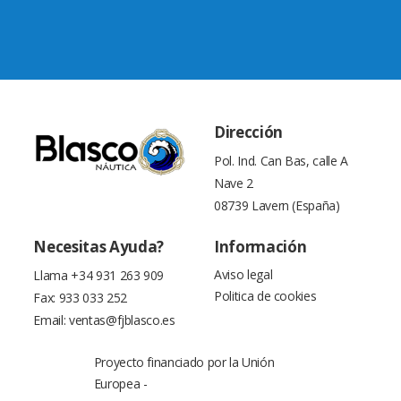
Dirección
Pol. Ind. Can Bas, calle A
Nave 2
08739 Lavern (España)
Necesitas Ayuda?
Información
Aviso legal
Llama
+34 931 263 909
Politica de cookies
Fax: 933 033 252
Email:
ventas@fjblasco.es
Proyecto financiado por la Unión
Europea -