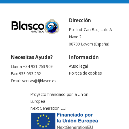
Dirección
Pol. Ind. Can Bas, calle A
Nave 2
08739 Lavern (España)
Necesitas Ayuda?
Información
Aviso legal
Llama
+34 931 263 909
Politica de cookies
Fax: 933 033 252
Email:
ventas@fjblasco.es
Proyecto financiado por la Unión
Europea -
Next Generation EU.