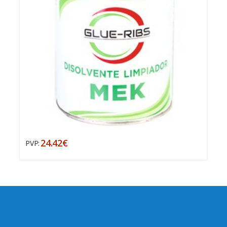
24.42€
PVP: