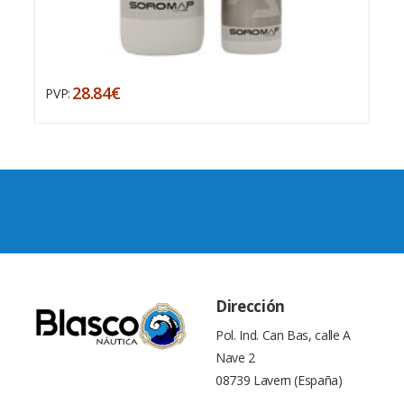
28.84€
PVP:
Dirección
Pol. Ind. Can Bas, calle A
Nave 2
08739 Lavern (España)